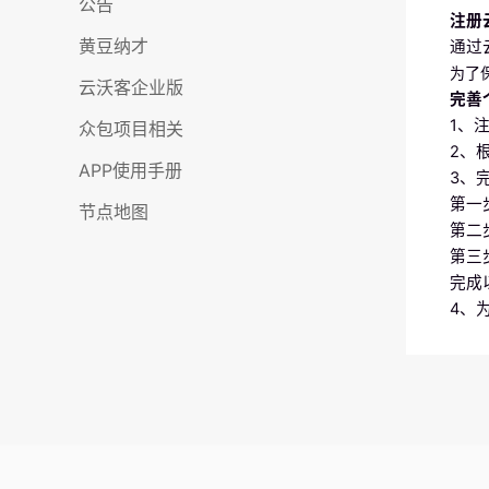
公告
注册
黄豆纳才
通过
为了
云沃客企业版
完善
1、
众包项目相关
2、
APP使用手册
3、
第一
节点地图
第二
第三
完成
4、