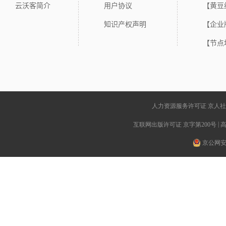
云沃客简介
用户协议
【黄豆
知识产权声明
【企业
【节点
人力资源服务许可证 京人社[2017
|
互联网出版许可证 京字第200号
京公网安备 