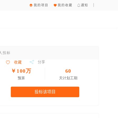
我的项目
我的收藏
通知
9人投标
分享
收藏
￥100万
60
预算
天计划工期
投标该项目