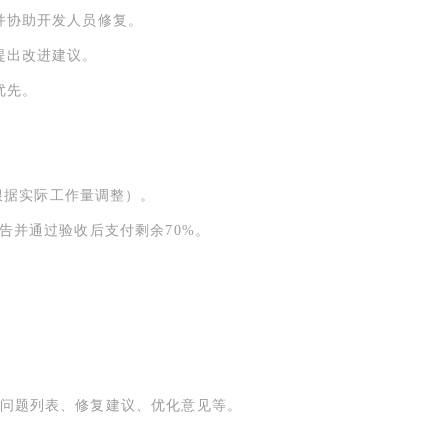
并协助开发人员修复。
提出改进建议。
优先。
**（根据实际工作量调整）。
报告并通过验收后支付剩余70%。
的问题列表、修复建议、优化意见等。