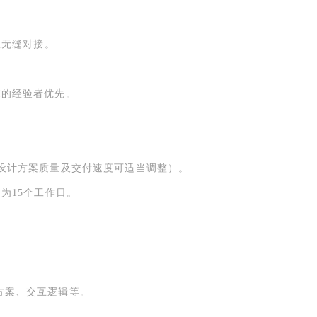
队无缝对接。
I的经验者优先。
元（根据设计方案质量及交付速度可适当调整）。
期为15个工作日。
方案、交互逻辑等。
。