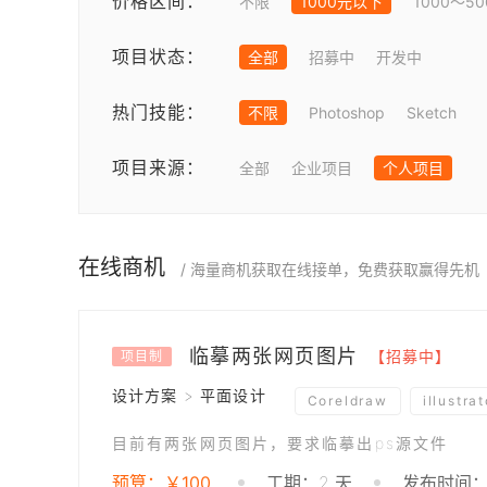
价格区间：
不限
1000元以下
1000～5
项目状态：
全部
招募中
开发中
热门技能：
不限
Photoshop
Sketch
项目来源：
全部
企业项目
个人项目
在线商机
/ 海量商机获取在线接单，免费获取赢得先机
临摹两张网页图片
【招募中】
项目制
设计方案 > 平面设计
Coreldraw
illustrat
目前有两张网页图片，要求临摹出ps源文件
预算：￥100
工期：2 天
发布时间：2