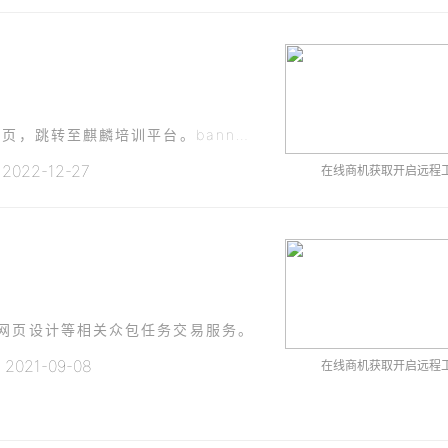
在猿链首页banner添加一幅麒麟软件培训的介绍页，跳转至麒麟培训平台。banner应用于app首页和web端首页。（两幅）banner文字：（app端可只用前三行文字）中国电子商会旗下猿链平台麒麟软
022-12-27
在线商机获取开启远程
、网页设计等相关众包任务交易服务。
021-09-08
在线商机获取开启远程