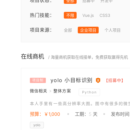
项目状态：
全部
招募中
开发中
热门技能：
不限
Vue.js
CSS3
项目来源：
全部
企业项目
个人项目
在线商机
/ 海量商机获取在线接单，免费获取赢得先机
yolo 小目标识别
【招募中】
项目制
微信相关 > 整体方案
Python
预算：￥1,000
工期：5 天
发布时间：
yolo