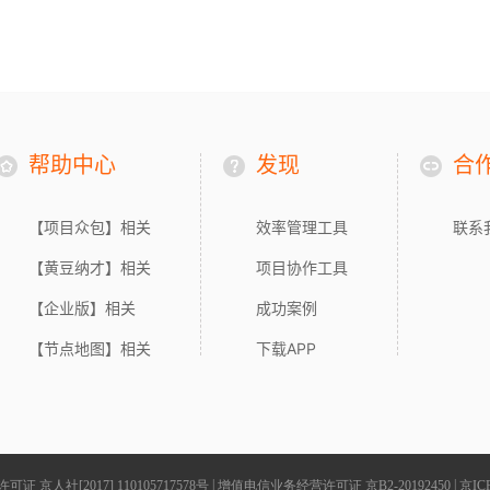
帮助中心
发现
合
【项目众包】相关
效率管理工具
联系
【黄豆纳才】相关
项目协作工具
【企业版】相关
成功案例
【节点地图】相关
下载APP
|
|
 京人社[2017] 110105717578号
增值电信业务经营许可证 京B2-20192450
京IC