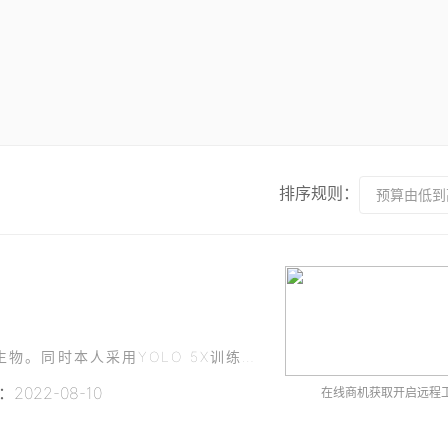
排序规则：
预算由低到
本人手里有一些高分辨率大图。图中有很多的微生物。同时本人采用YOLO 5X训练了大量的微生物，获得了权重文件。现在需要：采用权重文件，从一个文件夹中的所有高分辨率大图（数目不定）中识别出这些藻类。
2022-08-10
在线商机获取开启远程