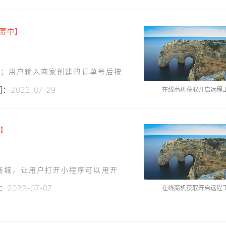
募中】
功能需求对现有thinkphp框架商城功能进行二开；用户输入商家创建的订单号后按格式上传照片照片可在线裁剪 并预览效果商家可后台选择用户上传的照片进行批量自动打印
2022-07-29
在线商机获取开启远程
】
做个简单的小程序，基本没ui，希望做个类似小商城，让用户打开小程序可以用开会员的方式购买我的文档资料，就像腾讯会员那样开了会员才能阅读资料，所以涉及到支付接口的技术，小程序最后要挂在微信里的
2022-07-07
在线商机获取开启远程