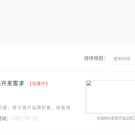
排序规则：
发布时间
端开发需求
【招募中】
本公司计划开发一个功能完善的微信公众号前端页面，用于提升品牌形象、增强用户互动以及实现部分业务功能。
间：2025-05-26
在线商机获取开启远程