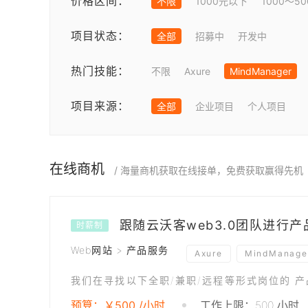
价格区间：
不限
1000元以下
1000～5
项目状态：
全部
招募中
开发中
热门技能：
不限
Axure
MindManager
项目来源：
全部
企业项目
个人项目
在线商机
/ 海量商机获取在线接单，免费获取赢得先机
跟随云沃客web3.0团队进行
时薪制
Web网站 > 产品服务
Axure
MindManage
我们在寻找以下全职/兼职/远程等形式岗位的 
预算：￥500 /小时
工作上限：500 小时