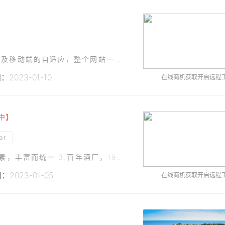
本项目为餐饮相关的官网UI设计，包括PC端设计及移动端的自适应，整个网站一共10个页面左右，如首页、服务介绍、联系我们页面等，网页内容主要以图文展示和表格设计为主，使用设计软件如蓝湖出图，供开发人员对
2023-01-10
在线商机获取开启远程
中】
or
1.独立设计，原创 2.新疆特色白酒，突出新疆元素，丰富而统一 3.百年酒厂，1922年建厂，品质有保障 4.纯粮食酒 5.品牌名，新疆山梁糜子酒 6.糜子是一种植物，五谷之首，江山社稷的稷就是糜子
2023-01-05
在线商机获取开启远程