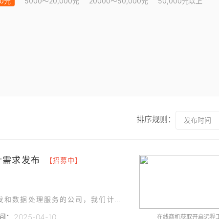
00元
5000～20,000元
20000～50,000元
50,000元以上
排序规则：
发布时间
计需求发布
【招募中】
作为一家专注于计算机技术开发、互联网技术开发和数据处理服务的公司，我们计划对现有的微信公众号进行UI界面优化，以提升用户体验和品牌形象。
：2025-04-10
在线商机获取开启远程