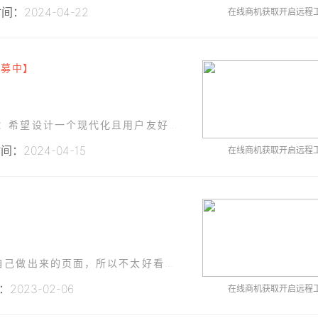
：2024-04-22
在线商机获取开启远程
招募中】
项目名称：新能源充电管理平台UI设计需求描述：希望设计一个现代化且用户友好的新能源充电管理平台的界面设计。该平台的主要功能包括：用户注册、登录、查询充电桩位置、实时充电信息查询、在线支付等。除此之外，
：2024-04-15
在线商机获取开启远程
有5个现有的页面，没有经过UI的设计，是开发自己做出来的页面，所以不太好看，所以需要UI重新设计一下。变得更好看，协调。除了菜单和顶部操作栏的布局不可以改，其他都可以改。可以更改尺寸、颜色、字体大小、
2023-02-06
在线商机获取开启远程