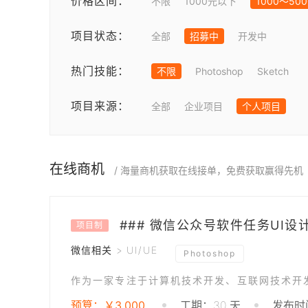
价格区间：
不限
1000元以下
1000～50
项目状态：
全部
招募中
开发中
热门技能：
不限
Photoshop
Sketch
项目来源：
全部
企业项目
个人项目
在线商机
/ 海量商机获取在线接单，免费获取赢得先机
### 微信公众号软件任务UI设
项目制
微信相关 > UI/UE
Photoshop
预算：￥3,000
工期：30 天
发布时间