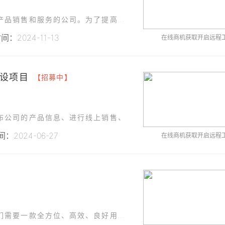
我们是一家专注于医疗器械、实验室设备及相关产品销售和服务的公司。为了提高内部管理和客户服务质量，现需开发一款桌面管理软件
：2024-11-13
在线商机获取开启远程
设项目
【招募中】
布公司的产品信息、进行线上销售、
：2024-06-27
在线商机获取开启远程
】
项目名称：汽车销售信息管理系统需求描述：我们需要一款全方位、高效、良好用户体验的汽车销售信息管理系统软件。该软件需要以提升工作效能和数据处理准确性为目标，覆盖汽车销售全过程，包括但不限于客户管理、汽车