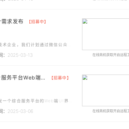
计需求发布
【招募中】
作为一家专注于新能源开发、建设与运维的高新技术企业，我们计划通过微信公众号平台加强与客户、合作伙伴及行业同仁的互动，提升品牌形象和市场影响力。
：2025-03-13
在线商机获取开启远程
### 甘肃教育科技有限公司综合服务平台Web端UI设计
【招募中】
为了提升用户体验和优化业务流程，我们需要开发一个综合服务平台的Web端UI界面，该平台将整合公司现有的各项服务，为用户提供一站式的服务体验。
：2025-03-06
在线商机获取开启远程