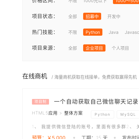
价格区间：
不限
1000元以下
1000～50
项目状态：
全部
招募中
开发中
热门技能：
不限
Python
Java
Javasc
项目来源：
全部
企业项目
个人项目
在线商机
/ 海量商机获取在线接单，免费获取赢得先机
一个自动获取自己微信聊天记录
项目制
HTML5应用 > 整体方案
Python
MySQL
预算：￥5,000
工期：15 天
发布时间：