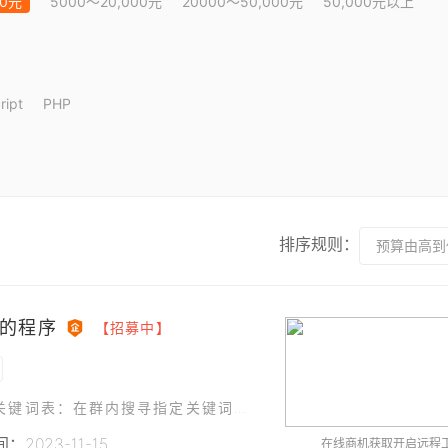
00元
5000～20,000元
20000～50,000元
50,000元以上
ript
PHP
排序规则：
预算由高到
的程序
【招募中】
1、 我提供微信登陆的账号，里面有很多群2、 关键词表：在群内搜寻指定关键词，关键词由表指定，可增加关键词3、 供应联系人表：添加日期 关键词 发信息人微信名 信息人姓名 发信息人电话 信息人公司 跟
2023-11-15
在线商机获取开启远程