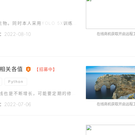
本人手里有一些高分辨率大图。图中有很多的微生物。同时本人采用YOLO 5X训练了大量的微生物，获得了权重文件。现在需要：采用权重文件，从一个文件夹中的所有高分辨率大图（数目不定）中识别出这些藻类。
2022-08-10
在线商机获取开启远程
相关各值
【招募中】
Python
1.多组不断增长的二维数，计算拟合曲线(这个曲线也是不断增长，可能要定期的修正),曲线能够用网页显示(界面本人可以提供帮助);2.计算拟合曲线当前的斜率，预测下一次可能出现的值;3.统计出上升期,者下
2022-07-06
在线商机获取开启远程