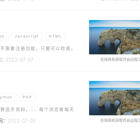
on
Javascript
HTML
做一个工具导航网站，内容我会自己填充上。1，不需要注册功能，只要可以检索。2，后台要可以控制 页面上各个板块的内容、以及显示的顺序。3，要可以插入ads位置。4，要可以设置SEO词。
2022-07-07
在线商机获取开启远程
ython
PHP
1、管理员后台创建投票主题及活动规则，添加参赛选手资料。2、每个浏览者每天有一个次免费投票的机会，用完之后再次投票需要购买道具（不同的道具对应不同的投票次 数）做一个投票网站。可以支持创建多任务进行。
：2022-07-05
在线商机获取开启远程