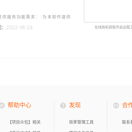
使用python 制作的一款企业软件，旨在为企业提供服务功能需求：1为本软件提供加密，避免第三方破解2软件购买者需要使用本企业提供的注册码3软件购买者只能在同一台电脑使用本软件
2022-06-29
在线商机获取开启远程
帮助中心
发现
合
【项目众包】相关
效率管理工具
联系