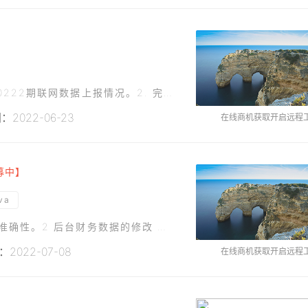
需求描述：1. 巡检应用服务器，统计202112-20222期联网数据上报情况。2. 完成202112期数据加工、202201期数据加工、202202期数据加工。3. 对
2022-06-23
在线商机获取开启远程
募中】
va
程序是用php写的 修改： .1 添加管理权限 调整准确性。2 后台财务数据的修改 等3 用打包Hbuilder X APP，适配4修改提现功能等5 把py程序放在php上运行
2022-07-08
在线商机获取开启远程