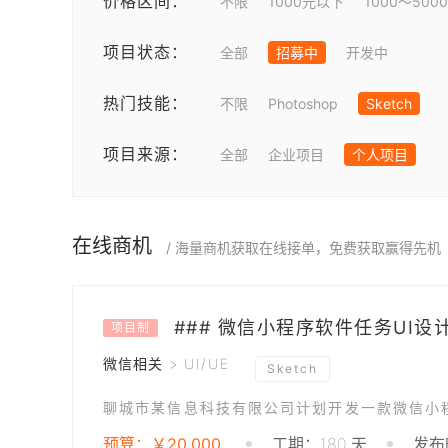
价格区间：
不限
1000元以下
1000～500
项目状态：
全部
招募中
开发中
热门技能：
不限
Photoshop
Sketch
项目来源：
全部
企业项目
个人项目
在线商机
/ 海量商机获取在线接单，免费获取赢得先机
### 微信小程序软件任务UI设
项目制
微信相关 > UI/UE
Sketch
预算：￥20,000
工期：180 天
发布时