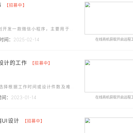
布
【招募中】
为了提升公司运营效率，优化客户体验，我们计划开发一款微信小程序，主要用于楼宇智能化设备、办公用品及耗材的管理和销售。
间：2025-02-14
在线商机获取开启远程
I设计的工作
【招募中】
岗位职责：按照设计需求进行UI或视觉设计，可选择根据工作时间或设计件数及难易度来报酬。工作接受灵活远程方式，需提前一天报备可工作时间。技能要求：3年以上相关互联网项目工作经验。需提供过往案例来证明工作
间：2023-01-14
在线商机获取开启远程
端UI设计
【招募中】