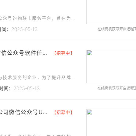
营口某网络科技有限公司计划开发一款基于微信公众号的物联卡服务平台，旨在为用户提供便捷的物联卡查询、购买、充值及技术支持服务。
间：2025-05-13
在线商机获取开启远程
### 西安某电子科技有限公司微信公众号软件任务UI设计
【招募中】
西安某电子科技有限公司是一家专注于工业制造与技术服务的企业，为了提升品牌形象、优化客户服务体验以及拓展线上业务渠道，现计划开发一个功能完善的微信公众号。
间：2025-05-13
在线商机获取开启远程
### 项目名称 昆明某科技有限公司微信公众号UI设计
【招募中】