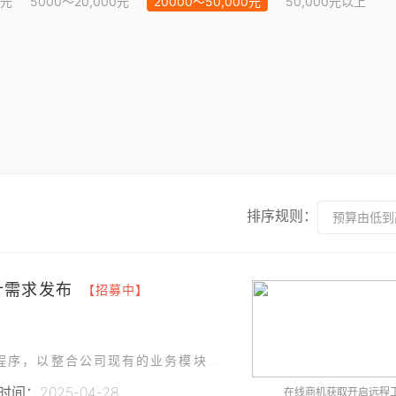
0元
5000～20,000元
20000～50,000元
50,000元以上
排序规则：
预算由低到
计需求发布
【招募中】
聊城市某信息科技有限公司计划开发一款微信小程序，以整合公司现有的业务模块，为用户提供一站式生活服务体验。
间：2025-04-28
在线商机获取开启远程