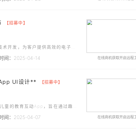
布
【招募中】
南京某智能科技有限公司专注于智能技术和软件技术开发，为客户提供高效的电子商务平台技术服务。
间：2025-04-14
在线商机获取开启远程
pp UI设计**
【招募中】
武汉文化科技有限公司计划开发一款面向3-12岁儿童的教育互动App，旨在通过趣味化的学习方式提升儿童的认知能力和兴趣培养。
间：2025-04-07
在线商机获取开启远程