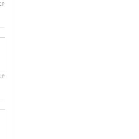
工作
工作