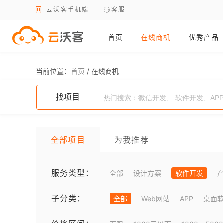
云沃客手机端
客服
首页
在线商机
优秀产品
当前位置：
首页
/
在线商机
找项目
全部项目
为我推荐
服务类型：
全部
设计方案
软件开发
子分类：
全部
Web网站
APP
桌面