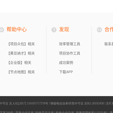
帮助中心
发现
合
【项目众包】相关
效率管理工具
联系
【黄豆纳才】相关
项目协作工具
【企业版】相关
成功案例
【节点地图】相关
下载APP
|
|
 京人社[2017] 110105717578号
增值电信业务经营许可证 京B2-20192450
京IC
|
|
|
|
|
字第200号
高新企业证书
软件产品证书
软件企业证书
质量管理体系认证证书1
质