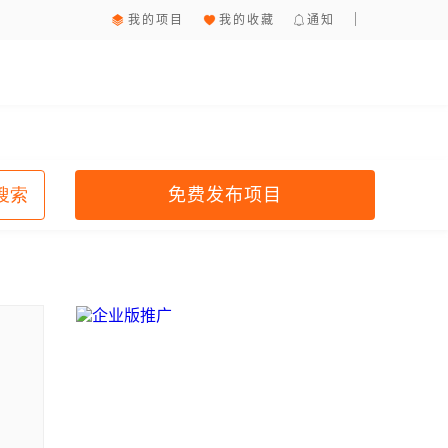
我的项目
我的收藏
通知
免费发布项目
搜索