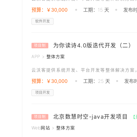
预算：￥30,000
工期：15 天
发布时间
软件开发
为你读诗4.0版迭代开发（二）
项目制
APP > 整体方案
预算：￥30,000
工期：25 天
发布时
项目开发
北京数慧时空-java开发项目
【
项目制
Web网站 > 整体方案