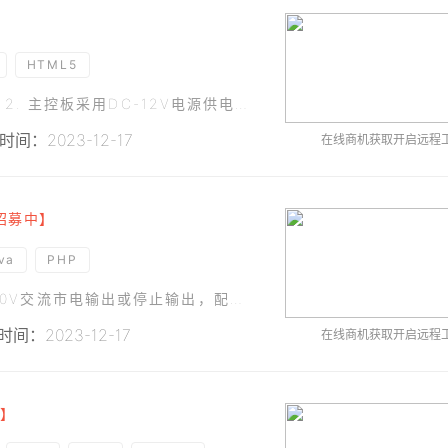
HTML5
柜体硬件功能如下：1. 整机采用AC 220V供电。2. 主控板采用DC-12V电源供电。3. 具有一个12.1寸安卓屏,安卓屏通过4G或WIFI与云平台通信。4.&nb
时间：2023-12-17
在线商机获取开启远程
招募中】
va
PHP
本充电桩用于云支付用电控制系统，可以控制220V交流市电输出或停止输出，配置4G无线通信模块和远程服务器进行通信，接收远程服务器的命令。硬件功能如下：1、设备支持10个插座输出，只控制火线，每一路都采
间：2023-12-17
在线商机获取开启远程
】