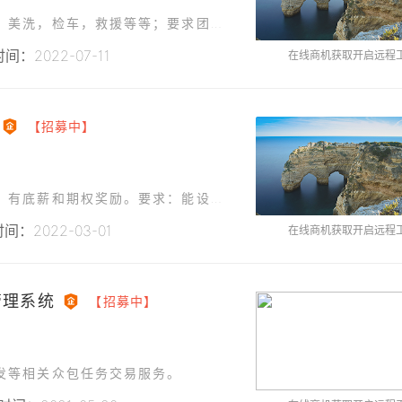
项目主要针对汽车后市场服务内容，加油，维保，美洗，检车，救援等等；要求团队有加油类小程序开发经验；源码交付，分期结算，阶段性付款，开发，验收！
间：2022-07-11
在线商机获取开启远程
【招募中】
现有启动资金和产品设计，诚寻软件架构师一名，有底薪和期权奖励。要求：能设计软件架构和开发工作的分配，对各个工种的工作绩效进行评估和验收，并对产品的最终开发效果和安全负全责。（上班一辈子不如创业一阵子，
间：2022-03-01
在线商机获取开启远程
管理系统
【招募中】
发等相关众包任务交易服务。