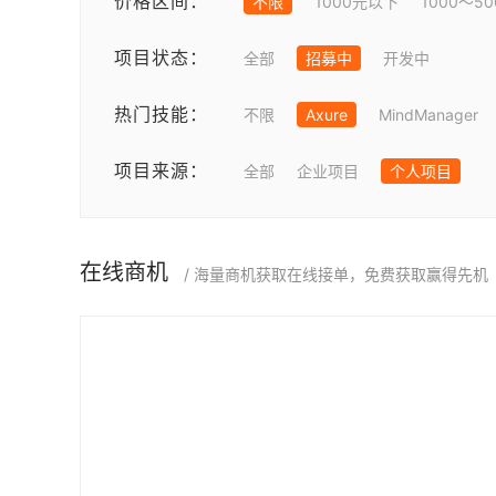
价格区间：
不限
1000元以下
1000～5
项目状态：
全部
招募中
开发中
热门技能：
不限
Axure
MindManager
项目来源：
全部
企业项目
个人项目
在线商机
/ 海量商机获取在线接单，免费获取赢得先机