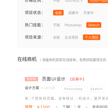
价格区间：
不限
1000元以下
1000～50
项目状态：
全部
招募中
开发中
热门技能：
不限
Photoshop
Sketch
项目来源：
全部
企业项目
个人项目
在线商机
/ 海量商机获取在线接单，免费获取赢得先机
页面UI设计
【招募中】
项目制
设计方案 > UI/UE
Photoshop
Sketch
预算：￥1,500
工期：5 天
发布时间：