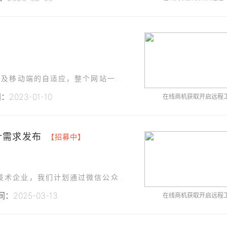
本项目为餐饮相关的官网UI设计，包括PC端设计及移动端的自适应，整个网站一共10个页面左右，如首页、服务介绍、联系我们页面等，网页内容主要以图文展示和表格设计为主，使用设计软件如蓝湖出图，供开发人员对
2023-01-10
在线商机获取开启远程
计需求发布
【招募中】
作为一家专注于新能源开发、建设与运维的高新技术企业，我们计划通过微信公众号平台加强与客户、合作伙伴及行业同仁的互动，提升品牌形象和市场影响力。
：2025-03-13
在线商机获取开启远程