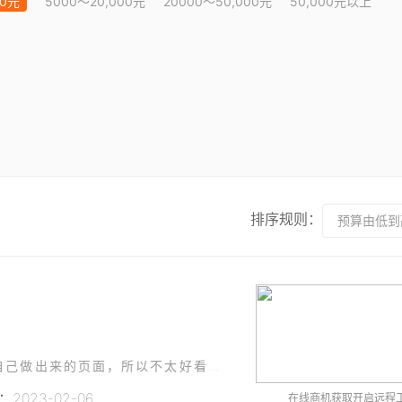
00元
5000～20,000元
20000～50,000元
50,000元以上
排序规则：
预算由低到
有5个现有的页面，没有经过UI的设计，是开发自己做出来的页面，所以不太好看，所以需要UI重新设计一下。变得更好看，协调。除了菜单和顶部操作栏的布局不可以改，其他都可以改。可以更改尺寸、颜色、字体大小、
2023-02-06
在线商机获取开启远程