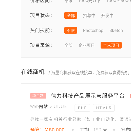
价格区间：
不限
1000元以下
1000～500
项目状态：
全部
招募中
开发中
热门技能：
不限
Photoshop
Sketch
项目来源：
全部
企业项目
个人项目
在线商机
/ 海量商机获取在线接单，免费获取赢得先机
信力科技产品展示与服务平台
项目制
Web网站 > UI/UE
PHP
HTML5
预算：￥80,000
工期：180 天
发布时