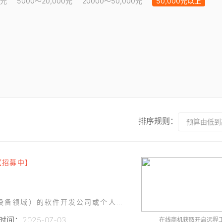
0元
5000～20,000元
20000～50,000元
50,000元以上
排序规则：
预算由低到
【招募中】
寻找一家有相关行业经验（如工业自动化、暖通设备领域）的软件开发公司或个人开发者，能够深刻理解我们的业务需求并提供高质量的解决方案。
间：2025-07-03
在线商机获取开启远程