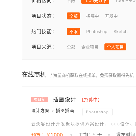
价格区间：
不限
1000元以下
1000～5
项目状态：
全部
招募中
开发中
热门技能：
不限
Photoshop
Sketch
项目来源：
全部
企业项目
个人项目
在线商机
/ 海量商机获取在线接单，免费获取赢得先机
插画设计
【招募中】
项目制
设计方案 > 插图插画
Photoshop
云沃客设计开发板块提供方案设计、logo设计
预算：￥1,000
工期：5 天
发布时间：