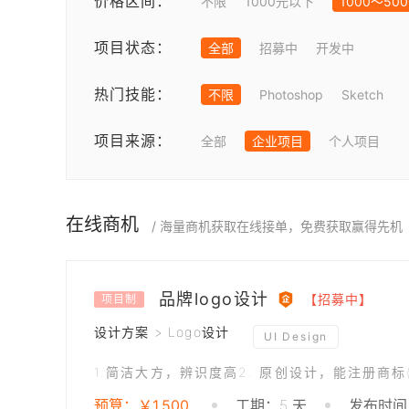
价格区间：
不限
1000元以下
1000～50
项目状态：
全部
招募中
开发中
热门技能：
不限
Photoshop
Sketch
项目来源：
全部
企业项目
个人项目
在线商机
/ 海量商机获取在线接单，免费获取赢得先机
品牌logo设计
【招募中】
项目制
设计方案 > Logo设计
UI Design
预算：￥1,500
工期：5 天
发布时间：