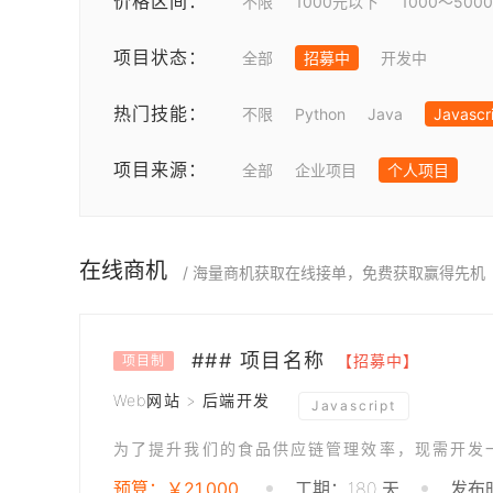
价格区间：
不限
1000元以下
1000～500
项目状态：
全部
招募中
开发中
热门技能：
不限
Python
Java
Javascr
项目来源：
全部
企业项目
个人项目
在线商机
/ 海量商机获取在线接单，免费获取赢得先机
### 项目名称
【招募中】
项目制
Web网站 > 后端开发
Javascript
为了提升我们的食品供应链管理效率，现需开发
预算：￥21,000
工期：180 天
发布时