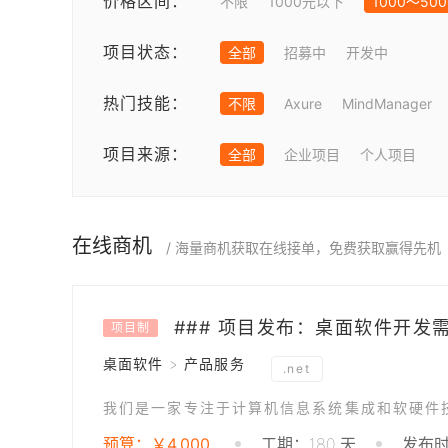
价格区间：
不限
1000元以下
1000～50
项目状态：
全部
招募中
开发中
热门技能：
不限
Axure
MindManager
项目来源：
全部
企业项目
个人项目
在线商机
/ 海量商机获取在线接单，免费获取赢得先机
### 项目发布：桌面软件开发
项目制
桌面软件 > 产品服务
.net
预算：￥4,000
工期：180 天
发布时间