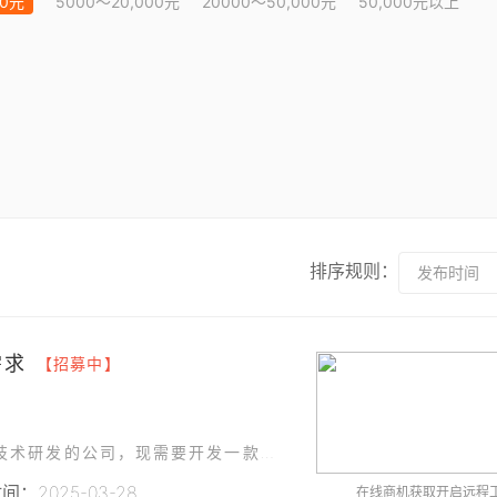
00元
5000～20,000元
20000～50,000元
50,000元以上
排序规则：
发布时间
需求
【招募中】
我们是一家专注于计算机信息系统集成和软硬件技术研发的公司，现需要开发一款桌面端的智能化客户信息管理系统（ICIMS），用于优化我们的客户数据管理流程，提升工作效率。
：2025-03-28
在线商机获取开启远程