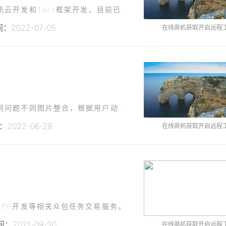
已有一个比较简单的场地预定类小程序，使用腾讯云开发和Taro框架开发，目前已在线上稳定运行。现因业务发展，需要将该小程序Saas化，提供能更多同行业的客户，每家因为名字不同随意需要不同的小程序，但是小
2022-07-05
在线商机获取开启远程
需要根据验房师对验收房屋时上传的不同部位不同问题不同图片整合，根据用户动态的生成不同的pdf。难点：每个房屋内所检查的部位是不同的，检查的问题已经照片也是不同的，需要对pdf进行动态生成，固定模板无法
2022-06-28
在线商机获取开启远程
PP开发等相关众包任务交易服务。
：2021-09-30
在线商机获取开启远程