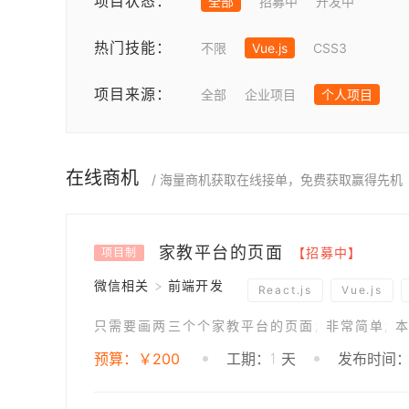
项目状态：
全部
招募中
开发中
热门技能：
不限
Vue.js
CSS3
项目来源：
全部
企业项目
个人项目
在线商机
/ 海量商机获取在线接单，免费获取赢得先机
家教平台的页面
【招募中】
项目制
微信相关 > 前端开发
React.js
Vue.js
预算：￥200
工期：1 天
发布时间：20