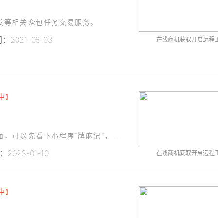
发等相关众包任务交易服务。
2021-06-03
在线商机获取开启远程
中】
小程序已经在使用现在需要更新功能补充几个页面，可以先看下小程序“牌麻记”，补充的页面需要设计的美观点，我自己设计了草图，周期2天内完成。4个页面，然后帮忙对接下小程序广告，需要写出来的没有bug。
2023-01-10
在线商机获取开启远程
中】