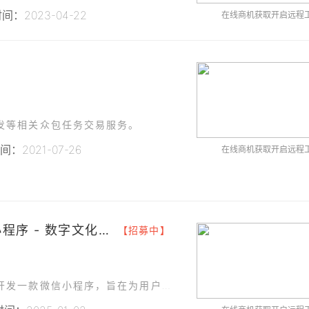
间：2023-04-22
在线商机获取开启远程
发等相关众包任务交易服务。
：2021-07-26
在线商机获取开启远程
### 三亚某科技有限公司微信小程序 - 数字文化创意内容服务平台
【招募中】
为了进一步提升用户体验和市场竞争力，现计划开发一款微信小程序，旨在为用户提供一个集中的平台，涵盖创意内容展示、互动体验、在线购买等多种功能。