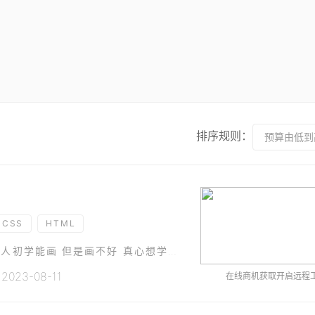
排序规则：
预算由低到
CSS
HTML
只需要画两三个个家教平台的页面; 非常简单; 本人初学能画 但是画不好 真心想学习一下
23-08-11
在线商机获取开启远程