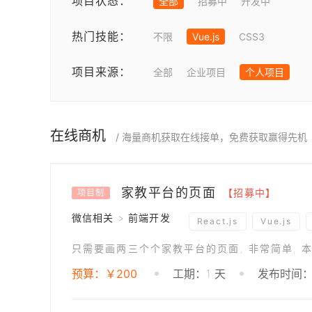
项目状态：
全部
招募中
开发中
热门技能：
不限
Vue.js
CSS3
项目来源：
全部
企业项目
个人项目
在线商机
/ 海量商机获取在线接单，免费获取赢得先机
家教平台的页面
【招募中】
项目制
微信相关 > 前端开发
React.js
Vue.js
预算：￥200
工期：1 天
发布时间：20