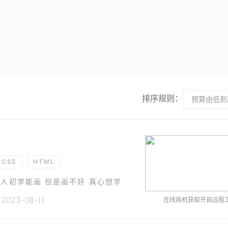
排序规则：
预算由低到
CSS
HTML
只需要画两三个个家教平台的页面; 非常简单; 本人初学能画 但是画不好 真心想学习一下
23-08-11
在线商机获取开启远程