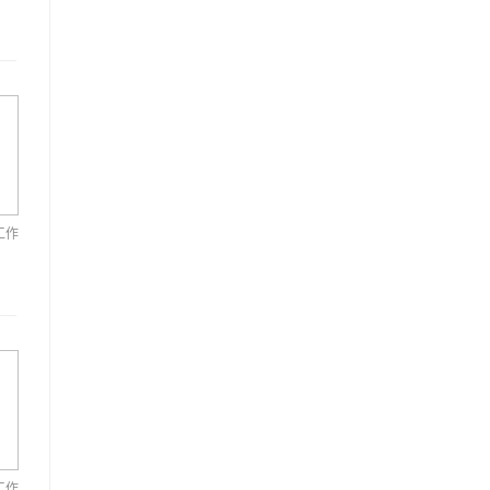
工作
工作