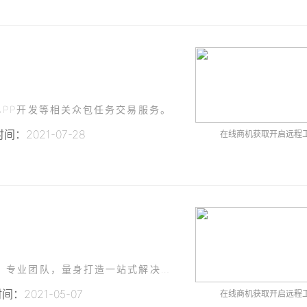
PP开发等相关众包任务交易服务。
间：2021-07-28
在线商机获取开启远程
云沃客提供系统开发、平台开发等整体解决方案，专业团队，量身打造一站式解决方案服务。
：2021-05-07
在线商机获取开启远程