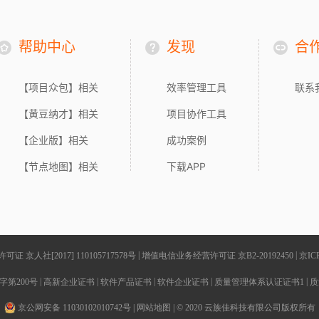
帮助中心
发现
合
【项目众包】相关
效率管理工具
联系
【黄豆纳才】相关
项目协作工具
【企业版】相关
成功案例
【节点地图】相关
下载APP
|
|
 京人社[2017] 110105717578号
增值电信业务经营许可证 京B2-20192450
京IC
|
|
|
|
|
字第200号
高新企业证书
软件产品证书
软件企业证书
质量管理体系认证证书1
质
京公网安备 11030102010742号
|
网站地图
| © 2020 云族佳科技有限公司版权所有