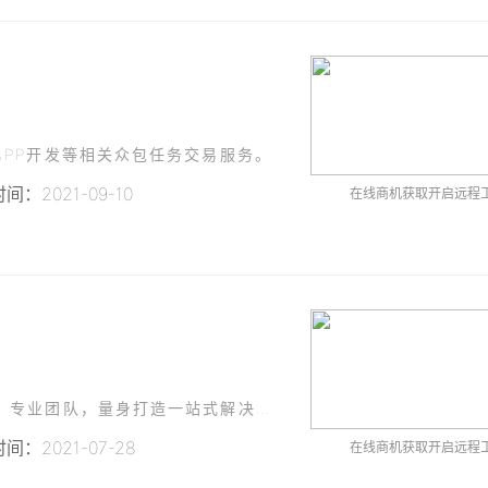
PP开发等相关众包任务交易服务。
间：2021-09-10
在线商机获取开启远程
云沃客提供系统开发、平台开发等整体解决方案，专业团队，量身打造一站式解决方案服务。
间：2021-07-28
在线商机获取开启远程