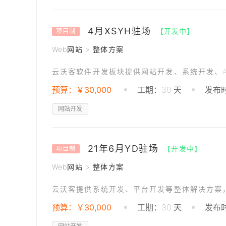
4月XSYH驻场
【开发中】
项目制
Web网站 > 整体方案
云沃客软件开发板块提供网站开发、系统开发、A
预算：￥30,000
工期：30 天
发布时
网站开发
21年6月YD驻场
【开发中】
项目制
Web网站 > 整体方案
预算：￥30,000
工期：30 天
发布时