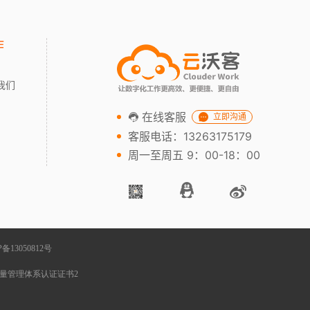
作
我们
在线客服
立即沟通
客服电话：13263175179
周一至周五 9：00-18：00
P备13050812号
量管理体系认证证书2